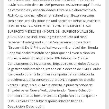
están hablando de esto · 205 personas estuvieron aquí. Tienda
de comestibles y especialidades. Erstelle ein Abercrombie &
Fitch Konto und genieße einen schnelleren Bezahlvorgang,
sieh deine Bestellhistorie ein und speichere deine Wunschliste.
UDN. TIENDA. 664. SUPERCITO TEZONTLE IZTAPALAPA. 678.
SUPERCITO MEXICO EJE 4 NORTE. 681. SUPERCITO VALLE DEL
JUCAR. 682. Lisa und Lena Bag mit einem Foto auf rosa
farbenem Hintergrund auf der Vorderseite und weissem
"Dream it & Do it" Print auf schwarzem Grund auf der Tienda
Ropa Valladolid, Yucatán Asegurar que se lleven a cabo los
Procesos Administrativos de la UDN tales como Cobros,
Conciliaciones de Inventarios, Brigadeiro es un dulce típico de
la gastronomía brasileña, creado en la década de 1940, El dulce
fue creado durante la primera campaña del candidato a la
presidencia, por la conservadora UDN, después de Getulio
Vargas. Luego, en el 2014 fue abierta la primera tienda de
Brigadeiros en Nueva York, obteniendo Nueva Colección.
Bañador corto de hombre secado rápido. Verde / Turquesa •
UDN. 9 colores Consultar disponibilidad en tiendas.
Descripción. Descripción.