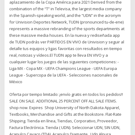
aplazamiento de la Copa América para 2021 Derived from the
combination of the “T” in Televisa, the largest media company
in the Spanish-speaking world, and the “UDN” in the acronym
for Univision Deportes Network, TUDN (pronounced tu-de-ene)
represents a massive rebranding of the sports departments at
these massive media houses. En la nueva y rediseñada app
de TUDN podrás ver PARTIDOS EN VIVO de Univision y seguir al
detalle tus equipos y ligas favoritas con resultados en tiempo
real, noticias y vídeos.El TUDN app te lleva EN VIVO y a
cualquier lugar los juegos de las siguientes competiciones: -
Liga MX - Copa MX - UEFA Champions League - UEFA Europa
League - Supercopa de la UEFA - Selecciones nacionales de
México
Oferta por tiempo limitado: ¡envío gratis en todos los pedidos!!
SALE ON SALE. ADDITIONAL 25 PERCENT OFF ALL SALE ITEMS.
shop now. Expires Shop University of North Dakota Apparel,
Textbooks, Merchandise and Gifts at the Bookstore. Flat-Rate
Shipping. Tienda en línea, Tiendas, Corporativo, Proveedor,
Factura Electrónica. Tienda ( UDN). Seleccionar UDN, SIN UDN,
Acapulco Cayaco (TDA), Acapulco Diamante Udn Alpura